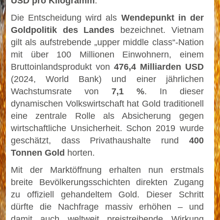
USD pro Kilogramm
.
Die Entscheidung wird als
Wendepunkt in der
Goldpolitik des Landes
bezeichnet. Vietnam
gilt als aufstrebende „upper middle class“-Nation
mit über 100 Millionen Einwohnern, einem
Bruttoinlandsprodukt von
476,4 Milliarden USD
(2024, World Bank) und einer jährlichen
Wachstumsrate von
7,1 %
. In dieser
dynamischen Volkswirtschaft hat Gold traditionell
eine zentrale Rolle als Absicherung gegen
wirtschaftliche Unsicherheit. Schon 2019 wurde
geschätzt, dass Privathaushalte rund
400
Tonnen Gold
horten.
Mit der Marktöffnung erhalten nun erstmals
breite Bevölkerungsschichten direkten Zugang
zu offiziell gehandeltem Gold. Dieser Schritt
dürfte die Nachfrage massiv erhöhen – und
damit auch weltweit preistreibende Wirkung