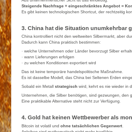
Steigende Nachfrage + eingeschränktes Angebot = Kont
Es gibt keinen technologischen Shortcut, der rechtzeitig k
3. China hat die Situation unumkehrbar
China kontrolliert nicht den weltweiten Silbermarkt, aber d
Dadurch kann China praktisch bestimmen:
· welche Unternehmen oder Länder bevorzugt Silber erhal
· wann Lieferungen erfolgen
· zu welchen Konditionen exportiert wird
Das ist keine temporäre handelspolitische Maßnahme.
Es ist dasselbe Modell, das China bei Seltenen Erden einges
Sobald ein Metall
strategisch
wird, kehrt es nie wieder in 
Unternehmen, die Silber benötigen, sind gezwungen, den g
Eine praktikable Alternative steht nicht zur Verfügung.
4. Gold hat keinen Wettbewerber als mon
Bitcoin ist volatil und
ohne tatsächlichen Gegenwert
.
Anleihen sind mathematisch nicht mehr tragfähig.