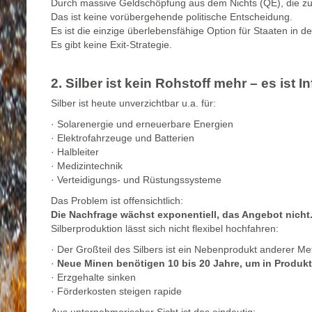
Durch massive Geldschöpfung aus dem Nichts (QE), die zur
Das ist keine vorübergehende politische Entscheidung.
Es ist die einzige überlebensfähige Option für Staaten i
Es gibt keine Exit-Strategie.
2. Silber ist kein Rohstoff mehr – es ist I
Silber ist heute unverzichtbar u.a. für:
· Solarenergie und erneuerbare Energien
· Elektrofahrzeuge und Batterien
· Halbleiter
· Medizintechnik
· Verteidigungs- und Rüstungssysteme
Das Problem ist offensichtlich:
Die Nachfrage wächst exponentiell, das Angebot nicht
Silberproduktion lässt sich nicht flexibel hochfahren:
· Der Großteil des Silbers ist ein Nebenprodukt anderer Met
·
Neue Minen benötigen 10 bis 20 Jahre, um in Produk
· Erzgehalte sinken
· Förderkosten steigen rapide
Aus unternehmerischer Sicht ist das eindeutig: